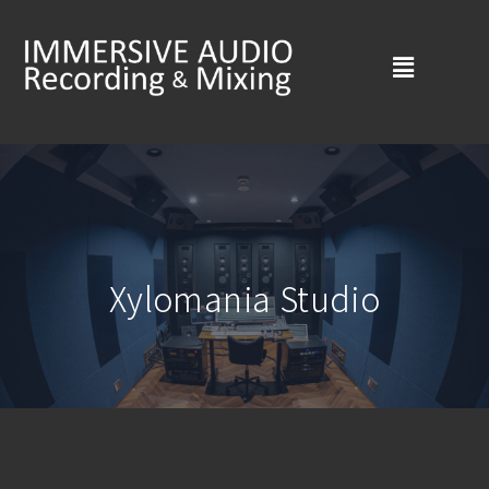
内
Menu
容
を
ス
キ
ッ
Xylomania Studio
プ