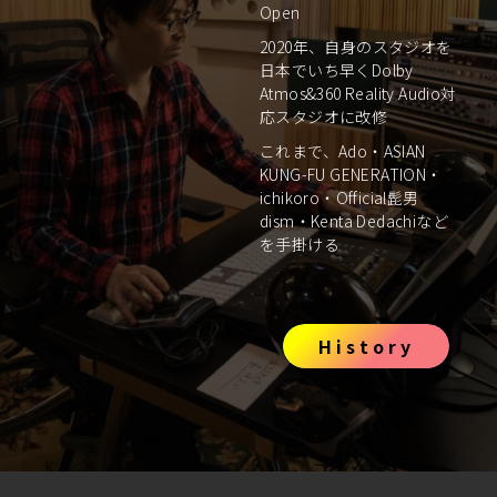
Open
2020年、自身のスタジオを
日本でいち早くDolby
Atmos&360 Reality Audio対
応スタジオに改修
これまで、Ado・ASIAN
KUNG-FU GENERATION・
ichikoro・Official髭男
dism・Kenta Dedachiなど
を手掛ける
History